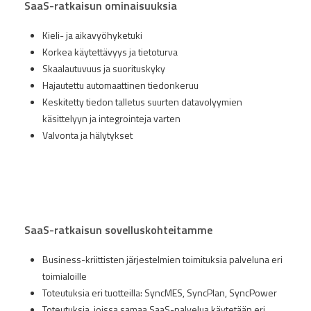
SaaS-ratkaisun ominaisuuksia
Kieli- ja aikavyöhyketuki
Korkea käytettävyys ja tietoturva
Skaalautuvuus ja suorituskyky
Hajautettu automaattinen tiedonkeruu
Keskitetty tiedon talletus suurten datavolyymien
käsittelyyn ja integrointeja varten
Valvonta ja hälytykset
SaaS-ratkaisun sovelluskohteitamme
Business-kriittisten järjestelmien toimituksia palveluna eri
toimialoille
Toteutuksia eri tuotteilla: SyncMES, SyncPlan, SyncPower
Toteutuksia, joissa samaa SaaS-palvelua käytetään eri