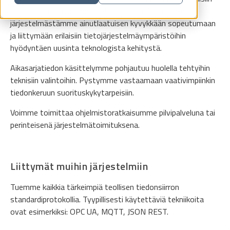
ratkaisuihin ja avoimeen arkkitehtuuriin. Nämä tekevät
järjestelmästämme ainutlaatuisen kyvykkään sopeutumaan
ja liittymään erilaisiin tietojärjestelmäympäristöihin
hyödyntäen uusinta teknologista kehitystä.
Aikasarjatiedon käsittelymme pohjautuu huolella tehtyihin
teknisiin valintoihin. Pystymme vastaamaan vaativimpiinkin
tiedonkeruun suorituskykytarpeisiin.
Voimme toimittaa ohjelmistoratkaisumme pilvipalveluna tai
perinteisenä järjestelmätoimituksena.
Liittymät muihin järjestelmiin
Tuemme kaikkia tärkeimpiä teollisen tiedonsiirron
standardiprotokollia. Tyypillisesti käytettäviä tekniikoita
ovat esimerkiksi: OPC UA, MQTT, JSON REST.