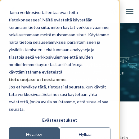
Tämä verkkosivu tallentaa evästeitä
tietokoneeseesi. Näitä evästeitä käytetään
kerämään tietoa siitä, miten käytät verkkosivuamme,
sekä auttamaan meitä muistamaan sinut. Käytämme
näitä tietoja selauselämyksesi parantamiseen ja
Arkkitehtuuri
yksilöllistämiseen sekä luomaan analyyseja ja
tilastoja sekä verkkosivujemme että muiden
Avoin, mukautuva, tulevaisuusyhteensopiva
medioidemme käytöstä. Lue lisätietoja
ohjelmistoarkkitehtuurimme varmistaa ratkaisun
käyttämistämme evästeistä
elinkaaren pitkälle tulevaisuuteen.
tietosuojaselosteestamme
.
Jos et hyväksy tätä, tietojasi ei seurata, kun käytät
tätä verkkosivua. Selaimessasi käytetään yhtä
evästettä, jonka avulla muistamme, että sinua ei saa
seurata.
Evästeasetukset
Arkkitehtuurimme
Hyväksy
Hylkää
Tuotteemme perustuu yleisesti käytettyihin tietoteknisiin