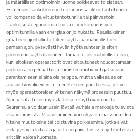
ja määrällisen optimoinnin luonne poikkeavat toisistaan.
Esimerkiksi kaukolämmön tuotannossa alituotantotunnin
voi kompensoida ylituotantotunnilla tai päinvastoin.
Laadullisesti epäoptimia tuntia ei voi kompensoida
optimitunnilla vaan energiaa on jo hukattu. Reaaliaikainen
graafinen ajonhallinta tukee käyttäjää mahdollistaen
parhaan ajon, pysyvästi hyvän hyötysuhteen ja siten
paremman käyttötalouden. Tämä on toki mahdollista vain,
kun laitoksen operaattorit ovat sitoutuneet noudattamaan
parhaan ajon periaatteita. Ihmisten motivointi jatkuvaan
parantamiseen ei aina ole helppoa, mutta vaikeaa se on
ainakin työvälineiden ja -menetelmien puuttuessa, jolloin
myös operaattoreiden yhteinen näkymä prosessiin puuttuu.
Ajonhallinta tukee myös laitoksen käyttövarmuutta.
Seurannalla voidaan usein löytää varhaisia merkkejä tulevista
vikaantumisista. Vikaantuminen voi näkyä ominaissuureiden
hitaina muutoksina tai toistuvina poikkeamina, jotka eivät
vielä pysäytä laitosta ja joita on päivittäisissä ajotilanteissa
erittäin vaikea huomata.