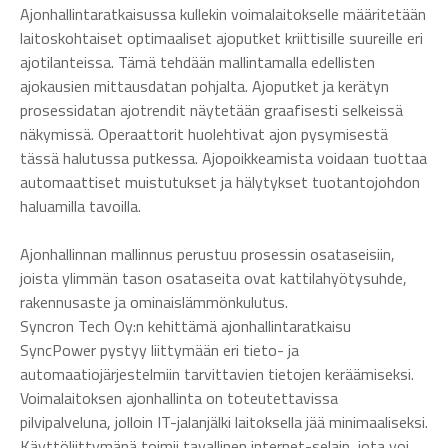
Ajonhallintaratkaisussa kullekin voimalaitokselle määritetään
laitoskohtaiset optimaaliset ajoputket kriittisille suureille eri
ajotilanteissa. Tämä tehdään mallintamalla edellisten
ajokausien mittausdatan pohjalta. Ajoputket ja kerätyn
prosessidatan ajotrendit näytetään graafisesti selkeissä
näkymissä. Operaattorit huolehtivat ajon pysymisestä
tässä halutussa putkessa. Ajopoikkeamista voidaan tuottaa
automaattiset muistutukset ja hälytykset tuotantojohdon
haluamilla tavoilla.
Ajonhallinnan mallinnus perustuu prosessin osataseisiin,
joista ylimmän tason osataseita ovat kattilahyötysuhde,
rakennusaste ja ominaislämmönkulutus.
Syncron Tech Oy:n kehittämä ajonhallintaratkaisu
SyncPower pystyy liittymään eri tieto- ja
automaatiojärjestelmiin tarvittavien tietojen keräämiseksi.
Voimalaitoksen ajonhallinta on toteutettavissa
pilvipalveluna, jolloin IT-jalanjälki laitoksella jää minimaaliseksi.
Käyttöliittymänä toimii tavallinen internet-selain, jota voi