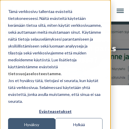
Tämä verkkosivu tallentaa evästeitä
tietokoneeseesi. Näitä evästeitä käytetään
kerämään tietoa siitä, miten käytät verkkosivuamme,
sekä auttamaan meitä muistamaan sinut. Käytämme
näitä tietoja selauselämyksesi parantamiseen ja
Onko voimalaitoksen paras
yksilöllistämiseen sekä luomaan analyyseja ja
tilastoja sekä verkkosivujemme että muiden
ajotapa hallussa?
medioidemme käytöstä. Lue lisätietoja
käyttämistämme evästeistä
tietosuojaselosteestamme
.
Jos et hyväksy tätä, tietojasi ei seurata, kun käytät
tätä verkkosivua. Selaimessasi käytetään yhtä
evästettä, jonka avulla muistamme, että sinua ei saa
seurata.
Kaikki kirjoitukset
Evästeasetukset
Hyväksy
Hylkää