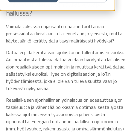
Onko voimalaitoksen paras ajotapa
hallussa?
Voimalaitoksissa ohjausautomaation tuottamaa
prosessidataa kerätään ja tallennetaan jo yleisesti, mutta
käytetäänkö kerätty data täysimääräisesti hyödyksi?
Dataa ei pidä kerätä vain ajohistorian tallentamisen vuoksi.
Automaatiosta tulevaa dataa voidaan hyödyntää laitoksen
ajon reaaliaikaiseen optimointiin ja muuttaa kerättyä dataa
säästetyiksi euroiksi. Kyse on digitalisaation ja IoT:n
hyödyntämisestä, joka ei ole vain tulevaisuutta vaan jo
tukevasti nykypäivää.
Reaaliaikaisen ajonhallinnan ydinajatus on edesauttaa ajon
tasaisuutta ja vähentää poikkeamia optimaalisesta ajosta
kaikissa ajotilanteissa työvuoroista ja henkilöistä
riippumatta. Energian tuotannon laadullisen optimoinnin
(mm. hyötysuhde, rakennusaste ja ominaislämmönkulutus)