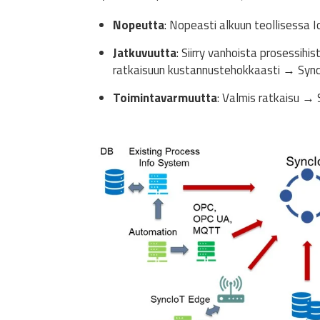
Nopeutta
: Nopeasti alkuun teollisessa 
Jatkuvuutta
: Siirry vanhoista prosessihi
ratkaisuun kustannustehokkaasti → Syn
Toimintavarmuutta
: Valmis ratkaisu →