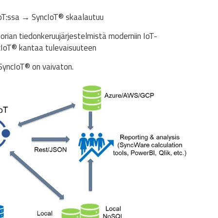
IoT:ssa → SyncIoT
®
skaalautuu
storian tiedonkeruujärjestelmistä moderniin IoT-
cIoT
®
kantaa tulevaisuuteen
 SyncIoT
®
on vaivaton.