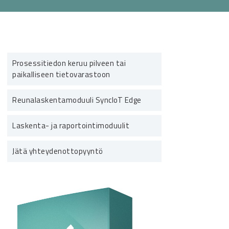
Prosessitiedon keruu pilveen tai
paikalliseen tietovarastoon
Reunalaskentamoduuli SyncIoT Edge
Laskenta- ja raportointimoduulit
Jätä yhteydenottopyyntö