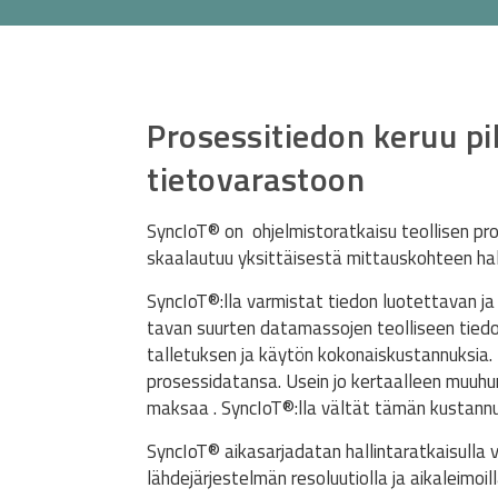
Prosessitiedon keruu pil
tietovarastoon
SyncIoT
®
on ohjelmistoratkaisu teollisen pr
skaalautuu yksittäisestä mittauskohteen hall
SyncIoT
®
:lla varmistat tiedon luotettavan j
tavan suurten datamassojen teolliseen tied
talletuksen ja käytön kokonaiskustannuksia.
prosessidatansa. Usein jo kertaalleen muuhu
maksaa . SyncIoT
®
:lla vältät tämän kustann
SyncIoT
®
aikasarjadatan hallintaratkaisulla 
lähdejärjestelmän resoluutiolla ja aikaleimoill