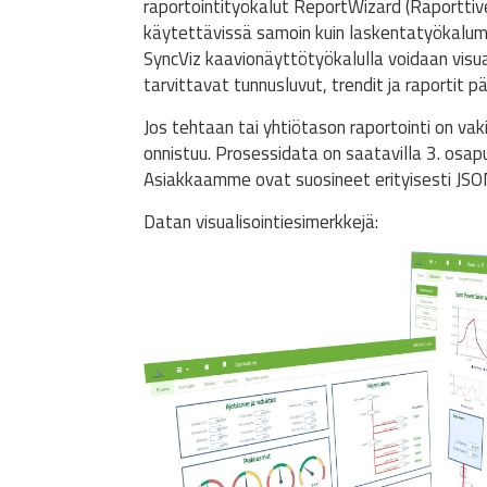
raportointityökalut ReportWizard (Raporttive
käytettävissä samoin kuin laskentatyökalum
SyncViz kaavionäyttötyökalulla voidaan visual
tarvittavat tunnusluvut, trendit ja raportit p
Jos tehtaan tai yhtiötason raportointi on vakio
onnistuu. Prosessidata on saatavilla 3. osapuol
Asiakkaamme ovat suosineet erityisesti JSO
Datan visualisointiesimerkkejä: