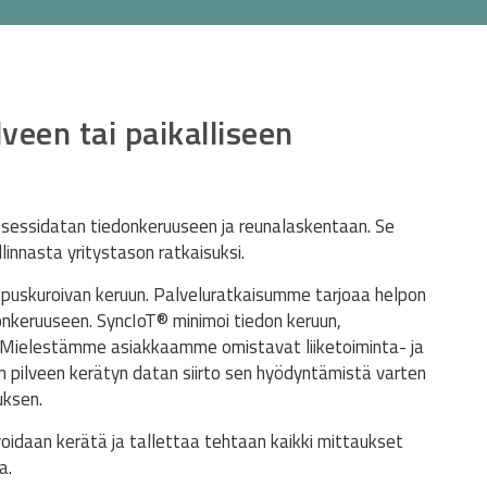
veen tai paikalliseen
osessidatan tiedonkeruuseen ja reunalaskentaan. Se
innasta yritystason ratkaisuksi.
a puskuroivan keruun. Palveluratkaisumme tarjoaa helpon
onkeruuseen. SyncIoT
®
minimoi tiedon keruun,
Mielestämme asiakkaamme omistavat liiketoiminta- ja
n pilveen kerätyn datan siirto sen hyödyntämistä varten
uksen.
voidaan kerätä ja tallettaa tehtaan kaikki mittaukset
a.