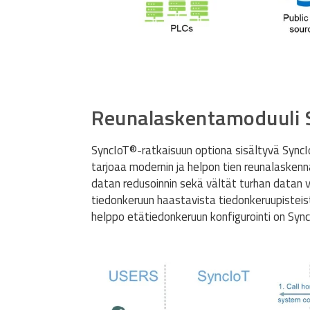
Reunalaskentamoduuli 
SyncIoT
®
-ratkaisuun optiona sisältyvä Sync
tarjoaa modernin ja helpon tien reunalaskenna
datan redusoinnin sekä vältät turhan datan v
tiedonkeruun haastavista tiedonkeruupisteis
helppo etätiedonkeruun konfigurointi on Syn