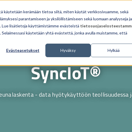
atkaisut
Tuotteet
Referenssit
Ajankohtaista
tä käytetään kerämään tietoa siitä, miten käytät verkkosivuamme, sekä
ämyksesi parantamiseen ja yksilöllistämiseen sekä luomaan analyyseja ja
 Lue lisätietoja käyttämistämme evästeistä
tietosuojaselosteestamm
ua. Selaimessasi käytetään yhtä evästettä, jonka avulla muistamme, että
Evästeasetukset
Hyväksy
Hylkää
SyncIoT®
reunalaskenta - data hyötykäyttöön teollisuudessa ja