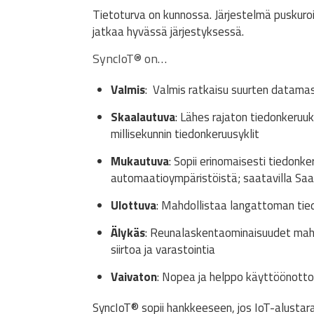
Tietoturva on kunnossa. Järjestelmä puskuroi
jatkaa hyvässä järjestyksessä.
SyncIoT
®
on…
Valmis
: Valmis ratkaisu suurten datamass
Skaalautuva
: Lähes rajaton tiedonkeruuk
millisekunnin tiedonkeruusyklit
Mukautuva
: Sopii erinomaisesti tiedon
automaatioympäristöistä; saatavilla Saa
Ulottuva
: Mahdollistaa langattoman tie
Älykäs
: Reunalaskentaominaisuudet mahdo
siirtoa ja varastointia
Vaivaton
: Nopea ja helppo käyttöönotto
SyncIoT
®
sopii hankkeeseen, jos IoT-alustara