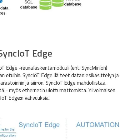
SyncIoT Edge
IoT Edge -reunalaskentamoduuli (ent. SyncMinion)
n etuihin. SyncIoT Edge:llä teet datan esikäsittelyn ja
arastoinnin ja siirron. SyncIoT Edge mahdollistaa
tä - myös ethernetin ulottumattomista. Ylivoimaisen
cIoT Edge:n vahvuuksia.