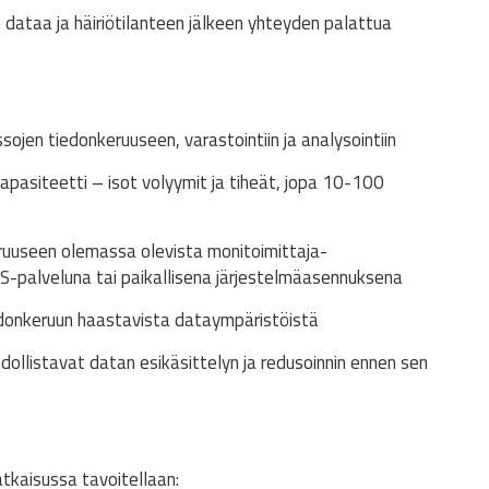
 dataa ja häiriötilanteen jälkeen yhteyden palattua
ojen tiedonkeruuseen, varastointiin ja analysointiin
apasiteetti – isot volyymit ja tiheät, jopa 10-100
keruuseen olemassa olevista monitoimittaja-
S-palveluna tai paikallisena järjestelmäasennuksena
donkeruun haastavista dataympäristöistä
llistavat datan esikäsittelyn ja redusoinnin ennen sen
tkaisussa tavoitellaan: