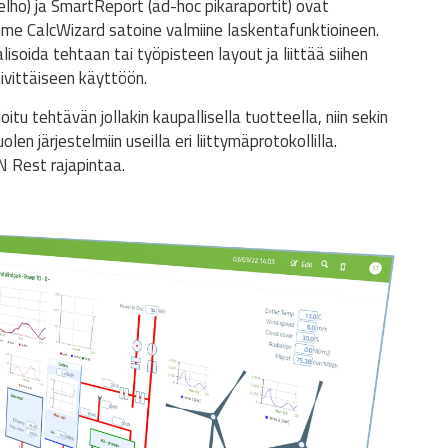
lho) ja SmartReport (ad-hoc pikaraportit) ovat
me CalcWizard satoine valmiine laskentafunktioineen.
isoida tehtaan tai työpisteen layout ja liittää siihen
äivittäiseen käyttöön.
itu tehtävän jollakin kaupallisella tuotteella, niin sekin
en järjestelmiin useilla eri liittymäprotokollilla.
N Rest rajapintaa.