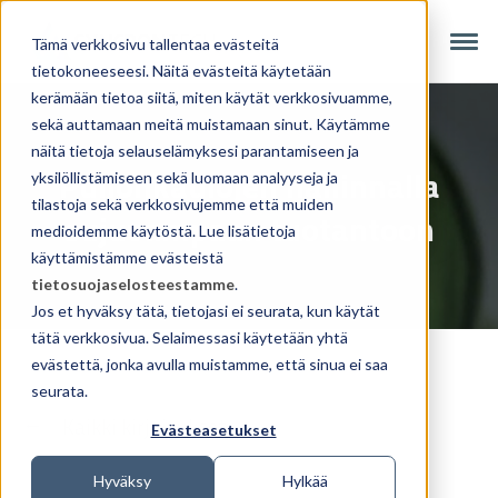
Tämä verkkosivu tallentaa evästeitä
tietokoneeseesi. Näitä evästeitä käytetään
kerämään tietoa siitä, miten käytät verkkosivuamme,
sekä auttamaan meitä muistamaan sinut. Käytämme
näitä tietoja selauselämyksesi parantamiseen ja
Pullonkaulojen hallinnalla
yksilöllistämiseen sekä luomaan analyyseja ja
tilastoja sekä verkkosivujemme että muiden
sujuvampaan tuotantoon
medioidemme käytöstä. Lue lisätietoja
käyttämistämme evästeistä
tietosuojaselosteestamme
.
Jos et hyväksy tätä, tietojasi ei seurata, kun käytät
tätä verkkosivua. Selaimessasi käytetään yhtä
evästettä, jonka avulla muistamme, että sinua ei saa
seurata.
Kaikki kirjoitukset
Evästeasetukset
Hyväksy
Hylkää