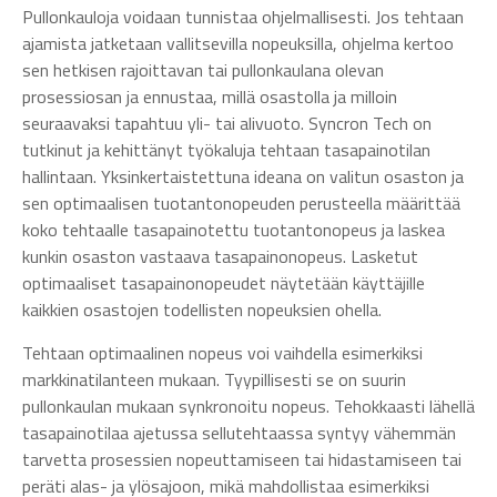
Pullonkauloja voidaan tunnistaa ohjelmallisesti. Jos tehtaan
ajamista jatketaan vallitsevilla nopeuksilla, ohjelma kertoo
sen hetkisen rajoittavan tai pullonkaulana olevan
prosessiosan ja ennustaa, millä osastolla ja milloin
seuraavaksi tapahtuu yli- tai alivuoto. Syncron Tech on
tutkinut ja kehittänyt työkaluja tehtaan tasapainotilan
hallintaan. Yksinkertaistettuna ideana on valitun osaston ja
sen optimaalisen tuotantonopeuden perusteella määrittää
koko tehtaalle tasapainotettu tuotantonopeus ja laskea
kunkin osaston vastaava tasapainonopeus. Lasketut
optimaaliset tasapainonopeudet näytetään käyttäjille
kaikkien osastojen todellisten nopeuksien ohella.
Tehtaan optimaalinen nopeus voi vaihdella esimerkiksi
markkinatilanteen mukaan. Tyypillisesti se on suurin
pullonkaulan mukaan synkronoitu nopeus. Tehokkaasti lähellä
tasapainotilaa ajetussa sellutehtaassa syntyy vähemmän
tarvetta prosessien nopeuttamiseen tai hidastamiseen tai
peräti alas- ja ylösajoon, mikä mahdollistaa esimerkiksi