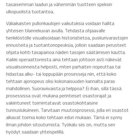
tasaisemman laadun ja vähemmän tuotteen speksin
ulkopuolista tuotantoa.
Väliaikaisten pullonkaulojen vaikutuksia voidaan hallita
yhteisen tilannekuvan avulla. Tehdasta ohjaavalle
henkilöstölle visualisoidaan historiatietoa, puskurivarastojen
ennusteita ja tuotantonopeuksia, jolloin saadaan perusteet
ohjata kohti tasapainoa näiden tasojen säätämisen kautta.
Kaikki operaattoreista aina tehtaan johtoon asti näkevät
visualisoinneista helposti, miten parhaiten nopeuttaa tai
hidastaa alku- tai loppupään prosesseja niin, että koko
tehtaan ajonopeus olisi kokonaisuuden kannalta paras
mahdollinen. Suoraviivaista ja helppoa? Ei ihan, sillä tässä
prosessissa ovat mukana perinteiset osastorajat ja
vakiintuneet toimintatavat osastokohtaisine
tunnuslukuineen. Tarvitaan muutosprosessi, jolla eri osastot
alkavat toimia koko tehtaan edun mukaan. Tämä ei synny
ilman johdon sitoutumista. Työkalu siis on, mutta sen
hyödyt saadaan yhteispelillä.