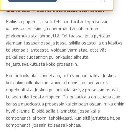
Tiedätkö missä ovat tehtaan pullonkaulat eri
tilanteissa? Tiedätkö mitä asialle voisi tehdä?
Kaikissa paperi- tai sellutehtaan tuotantoprosessin
vaiheissa voi esiintyä enemmän tai vähemmän
johdonmukaista jähmeyttä. Tehtaassa, jota pyritään
ajamaan tasapainossa ja jossa kaikilla osastoilla on käsitys
toistensa tilanteesta, voidaan varmistaa, etteivät
paikalliset tuotannon pullonkaulat aiheuta
heijastusvaikutusta koko prosessiin.
Kun pullonkaulat tunnetaan, niitä voidaan hallita. Joskus
kuitenkin pullonkaulan sijainnin tunnistaminen voi olla
ongelmallista. Joskus pullonkaula siirtyy prosessin osasta
toiseen tilanteesta riippuen. Pullonkauloilla on tapana ajan
kanssa muodostua prosessin kalleimpaan osaan, mikä onkin
hyvä tilanne. Ei pidä sallia tilannetta, jossa kallis
komponentti ei toimi tehokkaasti, kun sitä jarruttaa halpa
komponentti jossain toisessa kohtaa.