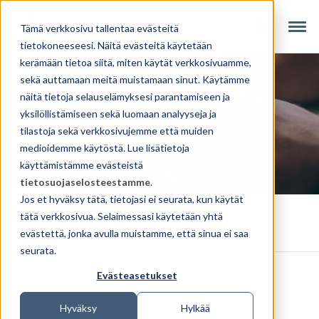
Tämä verkkosivu tallentaa evästeitä
tietokoneeseesi. Näitä evästeitä käytetään
kerämään tietoa siitä, miten käytät verkkosivuamme,
sekä auttamaan meitä muistamaan sinut. Käytämme
Ajankohtaista
näitä tietoja selauselämyksesi parantamiseen ja
yksilöllistämiseen sekä luomaan analyyseja ja
tilastoja sekä verkkosivujemme että muiden
Lue uusimmat uutiset ja blogikirjoituksemme.
medioidemme käytöstä. Lue lisätietoja
käyttämistämme evästeistä
tietosuojaselosteestamme
.
Jos et hyväksy tätä, tietojasi ei seurata, kun käytät
tätä verkkosivua. Selaimessasi käytetään yhtä
Uutiset
Blogit
evästettä, jonka avulla muistamme, että sinua ei saa
seurata.
Evästeasetukset
Hyväksy
Hylkää